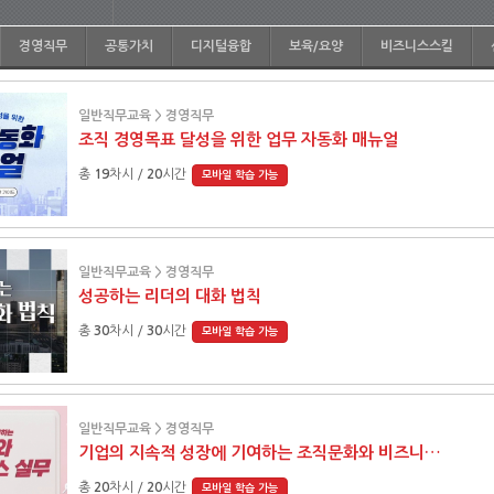
경영직무
공통가치
디지털융합
보육/요양
비즈니스스킬
일반직무교육 > 경영직무
조직 경영목표 달성을 위한 업무 자동화 매뉴얼
총
19
차시 /
20
시간
모바일 학습 가능
일반직무교육 > 경영직무
성공하는 리더의 대화 법칙
총
30
차시 /
30
시간
모바일 학습 가능
일반직무교육 > 경영직무
기업의 지속적 성장에 기여하는 조직문화와 비즈니스 실무
총
20
차시 /
20
시간
모바일 학습 가능