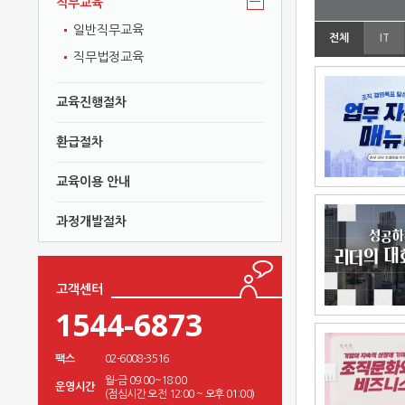
직무교육
일반직무교육
전체
IT
직무법정교육
교육진행절차
환급절차
교육이용 안내
과정개발절차
고객센터
1544-6873
팩스
02-6008-3516
월-금 09:00~18:00
운영시간
(점심시간 오전 12:00 ~ 오후 01:00)